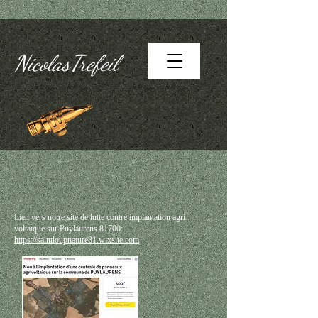
NicolasTrefeil
Lien vers notre site de lutte contre implantation agri
voltaïque sur Puylaurens 81700:
https://saintloupnature81.wixsite.com