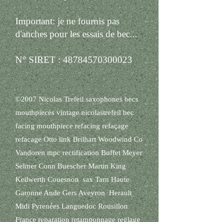
Important: je ne fournis pas
d'anches pour les essais de bec...
N° SIRET :
48784570300023
©2007 Nicolas Trefeil saxophones becs
mouthpieces vintage nicolastrefeil bec
facing mouthpiece refacing refaçage
refacage Otto link Brilhart Woodwind Co
Vandoren mpc rectification Buffet Meyer
Selmer Conn Buescher Martin King
Keilwerth Couesnon sax Tarn Haute
Garonne Aude Gers Aveyron Herault
Midi Pyrenées Languedoc Rousillon
France reparation retamponnage reglage