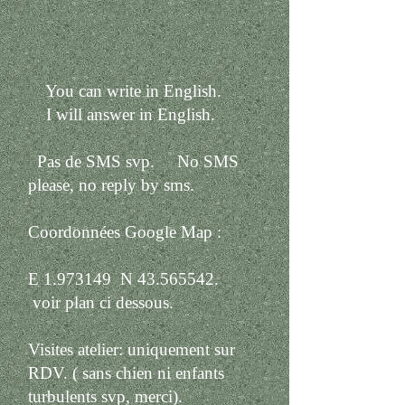
You can write in English.
I will answer in English.
Pas de SMS svp. No SMS
please, no reply by sms.
Coordonnées Google Map :
E
1.973149
N
43.565542
.
voir plan ci dessous.
Visites atelier: uniquement sur
RDV. ( sans chien ni enfants
turbulents svp, merci).