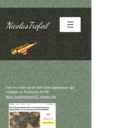
NicolasTrefeil
Lien vers notre site de lutte contre implantation agri
voltaïque sur Puylaurens 81700:
https://saintloupnature81.wixsite.com