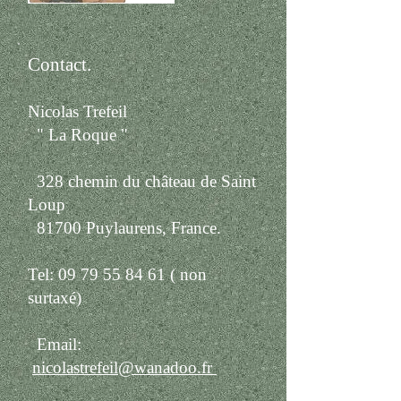
Contact.
Nicolas Trefeil
" La Roque "
328 chemin du château de Saint
Loup
81700 Puylaurens, France.
Tel:
09 79 55 84 61
( non
surtaxé)
Email:
nicolastrefeil@wanad
oo.fr