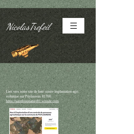
NicolasTrefeil
Lien vers notre site de lutte contre implantation agri
voltaïque sur Puylaurens 81700:
https://saintloupnature81.wixsite.com