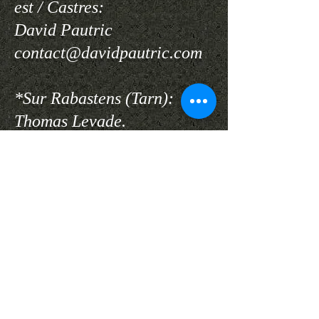
est / Castres:
David Pautric
contact@davidpautric.com
*Sur Rabastens (Tarn):
Thomas Levade.
*Sur l'Hérault / Aude:
Maxime Laferrerie
*Sur Limoux / Aude:
Guy Robert.
*Sur Toulon et le Var