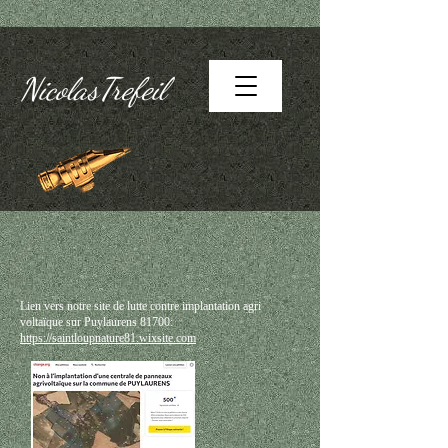
NicolasTrefeil
Lien vers notre site de lutte contre implantation agri
voltaïque sur Puylaurens 81700:
https://saintloupnature81.wixsite.com