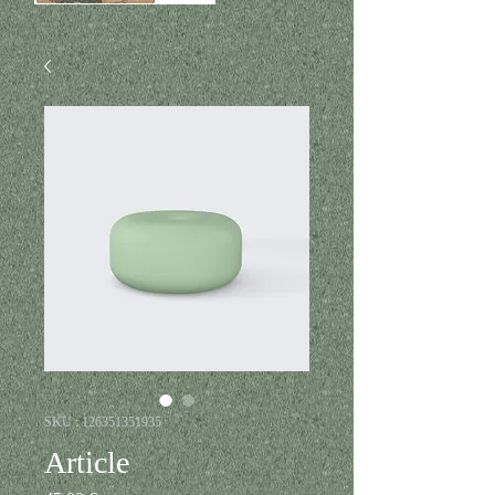
SKU : 126351351935
Article