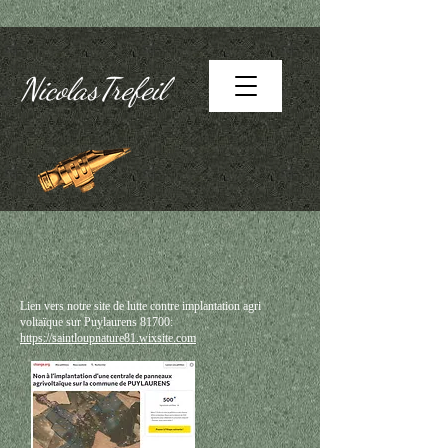
NicolasTrefeil
Lien vers notre site de lutte contre implantation agri
voltaïque sur Puylaurens 81700:
https://saintloupnature81.wixsite.com