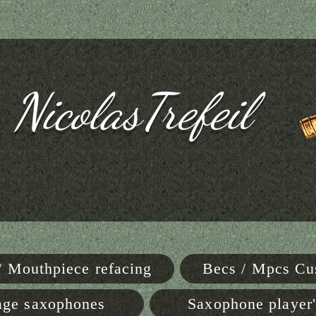
NicolasTrefeil
 / Mouthpiece refacing
Becs / Mpcs Cus
age saxophones
Saxophone player'