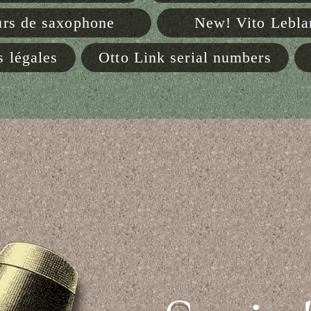
rs de saxophone
New! Vito Lebl
 légales
Otto Link serial numbers