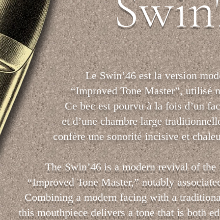
Swin
Le Swin’46 est la version moder
“Improved Tone Master”, utilisé n
Ce bec est pourvu à la fois d’un f
et d’une chambre large traditionnelle
confère une sonorité incisive et chale
The Swin’46 is a modern revival of the 
“Improved Tone Master,” notably associated
Combining a modern facing with a traditiona
this mouthpiece delivers a tone that is both 