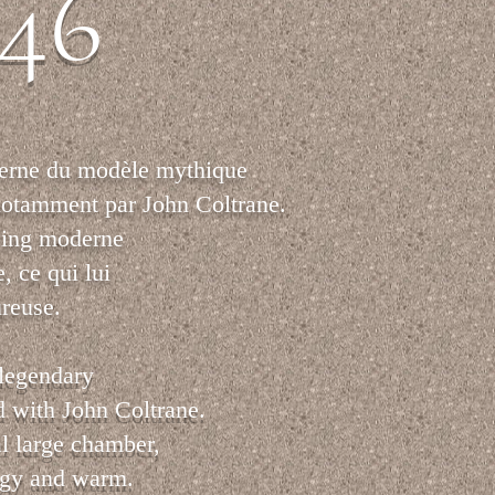
'46
ne du modèle mythique
otamment par John Coltrane.
acing moderne
, ce qui lui
ureuse.
legendary
 with John Coltrane.
l large chamber,
edgy and warm.