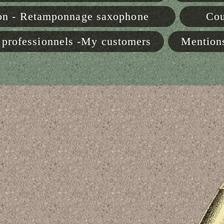
on - Retamponnage saxophone
Cou
 professionnels -My customers
Mentions